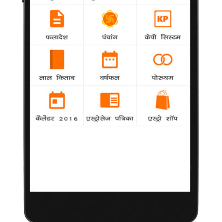
मिल्खा सिंह के बड़े प्रशंसक हैं शाहरुख
National
agency
बॉलीवुड सुपरस्टार शाहरुख खान का कहना है कि वह
'फ्लाइंग सिख' नाम से मशहूर महान ओलम्पिक धावक मिल्खा सिंह के बहुत बड़े
प्रशंसक हैं।
बेटे को पहली विदेश यात्रा पर लेकर गई शिल्पा
National
agency
अभिनेत्री शिल्पा शेट्टी अपने बेटे विआन को बैंकाक लेकर
गई हैं। यह उनके बेटे की पहली विदेश यात्रा हैं।
पुलिसवाले का किरदार राजशेखर को लगता है अनोखा
agency
National
तेलुगु फिल्मों के अभिनेता राजशेखर बड़े पर्दे पर खाकी वर्दी
में दिखाई देना हमेशा पसंद करते हैं।
जावेद अली सहित कई और सितारे लखनऊ महोत्सव में