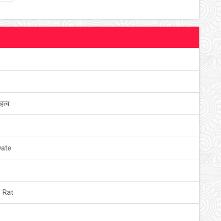
हत्व
Date
 Rat