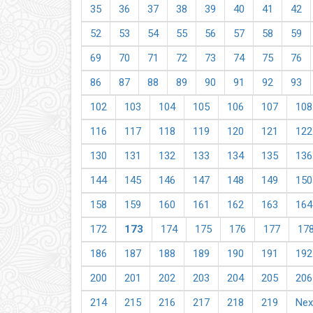
35
36
37
38
39
40
41
42
52
53
54
55
56
57
58
59
69
70
71
72
73
74
75
76
86
87
88
89
90
91
92
93
102
103
104
105
106
107
108
116
117
118
119
120
121
122
130
131
132
133
134
135
136
144
145
146
147
148
149
150
158
159
160
161
162
163
164
172
173
174
175
176
177
17
186
187
188
189
190
191
192
200
201
202
203
204
205
206
214
215
216
217
218
219
Nex