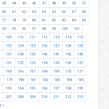
43
44
45
46
47
48
49
50
51
60
61
62
63
64
65
66
67
68
77
78
79
80
81
82
83
84
85
94
95
96
97
98
99
100
101
109
110
111
112
113
114
115
123
124
125
126
127
128
129
137
138
139
140
141
142
143
151
152
153
154
155
156
157
165
166
167
168
169
170
171
8
179
180
181
182
183
184
185
193
194
195
196
197
198
199
207
208
209
210
211
212
213
t »