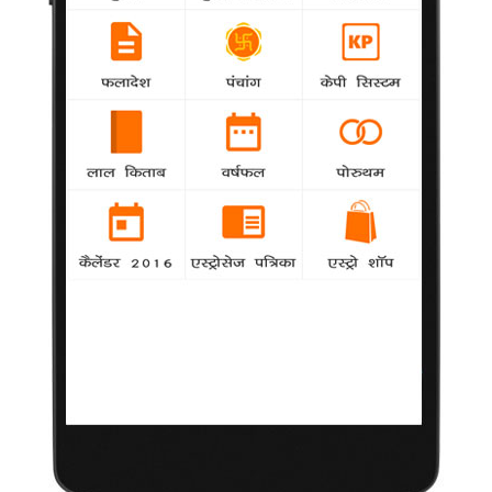
श्रोता मिले।
राजेश खन्ना : अपनी शर्तो पर जिया (29 दिसंबर :
जन्मदिन पर विशेष)
Bollywood
-
बॉलीवुड में सुपरस्टार का दर्जा सबसे पहले पाने वाले राजेश खन्ना का नाम जब
भी लिया जाएगा तब एक ऐसे शख्स की छवि उभरेगी, जिसने जिंदगी को अपनी
शर्तो पर जिया।
मैंने एक अच्छे मित्र को खो दिया : सतीश
Bollywood
-
अभिनेता सतीश शाह फारुख शेख के निधन से सदमें में हैं
और उनका कहना है कि उन्होंने एक बेहद अच्छे मित्र को खो दिया है।
..तो यह है मल्लिका के जीवन की कुंजी
Bollywood
-
बिंदास और खूबसूरत अभिनेत्री मल्लिका शेरावत के लिए
जीवन में चुनौतियों को स्वीकारना महत्वपूर्ण है।