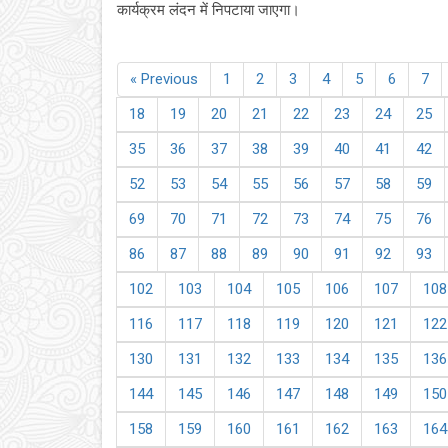
कार्यक्रम लंदन में निपटाया जाएगा।
« Previous
1
2
3
4
5
6
7
18
19
20
21
22
23
24
25
35
36
37
38
39
40
41
42
52
53
54
55
56
57
58
59
69
70
71
72
73
74
75
76
86
87
88
89
90
91
92
93
102
103
104
105
106
107
108
116
117
118
119
120
121
122
130
131
132
133
134
135
136
144
145
146
147
148
149
150
158
159
160
161
162
163
164