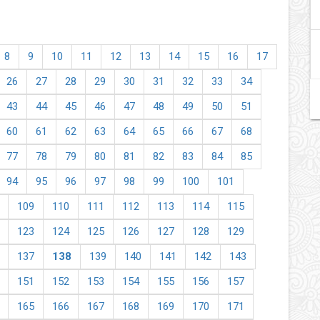
8
9
10
11
12
13
14
15
16
17
26
27
28
29
30
31
32
33
34
43
44
45
46
47
48
49
50
51
60
61
62
63
64
65
66
67
68
77
78
79
80
81
82
83
84
85
94
95
96
97
98
99
100
101
109
110
111
112
113
114
115
123
124
125
126
127
128
129
137
138
139
140
141
142
143
151
152
153
154
155
156
157
165
166
167
168
169
170
171