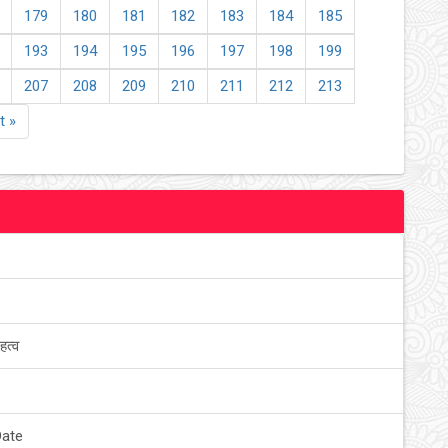
179
180
181
182
183
184
185
193
194
195
196
197
198
199
207
208
209
210
211
212
213
t »
हत्व
Date