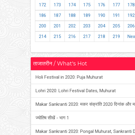
172
173
174
175
176
177
178
186
187
188
189
190
191
192
200
201
202
203
204
205
206
214
215
216
217
218
219
Nex
ताजातरीन / What's Hot
Holi Festival in 2020: Puja Muhurat
Lohri 2020: Lohri Festival Dates, Muhurat
Makar Sankranti 2020: मकर संक्रांति 2020 दिनांक और म
ज्योतिष सीखें - भाग 1
Makar Sankranti 2020: Pongal Muhurat, Sankranti 