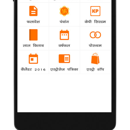
नए प्यार पर खुलकर बोले शीन
Hollywood
-
अभिनेता चार्ली शीन, वयस्क फिल्म अभिनेत्री ब्रेट रोजी के
साथ अपने प्यार को लेकर अब खुल कर बोलने लगे हैं।
'क्लब 60' की तारीफ से निर्देशक खुश
Bollywood
-
फिल्मकार संजय त्रिपाठी इस बात से खुश हैं कि बतौर
निर्देशक उनकी पहली फिल्म 'क्लब 60' को सकारात्मक प्रतिक्रियाएं और
तारीफ मिलीं रही हैं।
भावुक आलिया को पिता ने दिया दिलासा
Bollywood
-
अभिनेत्री आलिया भट्ट फिल्म '2 स्टैट्स' की शूटिंग पूरी
होने के बाद जज्बाती हो गई हैं।
रेखा के साथ काम नहीं कर रहा : बच्चन
Bollywood