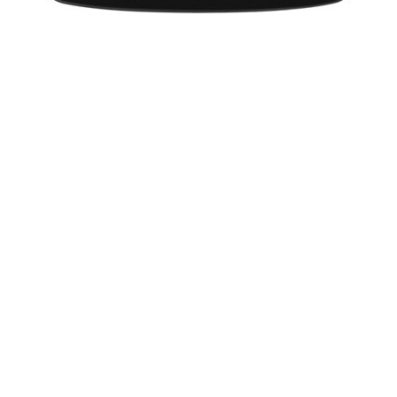
-
महानायक अमिताभ बच्चन ने यशराज फिल्म्स की अगली
फिल्म में दिग्गज अभिनेत्री रेखा संग काम करने की खबरों को खारिज कर
दिया है।
जेसिका ले रहीं तंत्र की मदद?
Hollywood
-
गायिका जेसिका सिंप्सन और उनके मंगेतर इरिक जॉनसन
कथित तौर पर तंत्र यौन चिकित्सक की मदद ले रहे हैं।
मातापिता के साथ रह रही हैं अमांडा
Hollywood
-
हॉलीवुड अभिनेत्री अमांडा बायन्स पुनर्वास केंद्र से बाहर
आने के बाद बेहद सादी जिंदगी जी रही हैं
मंडेला को संगीतमय श्रद्धांजलि देंगी शेर्जिगर
Hollywood
-