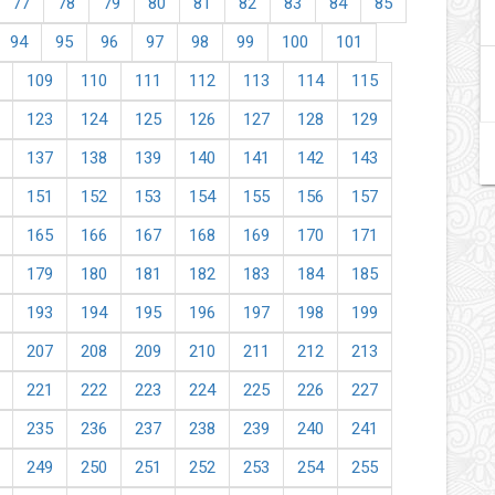
77
78
79
80
81
82
83
84
85
94
95
96
97
98
99
100
101
109
110
111
112
113
114
115
123
124
125
126
127
128
129
137
138
139
140
141
142
143
151
152
153
154
155
156
157
165
166
167
168
169
170
171
179
180
181
182
183
184
185
193
194
195
196
197
198
199
207
208
209
210
211
212
213
221
222
223
224
225
226
227
235
236
237
238
239
240
241
249
250
251
252
253
254
255