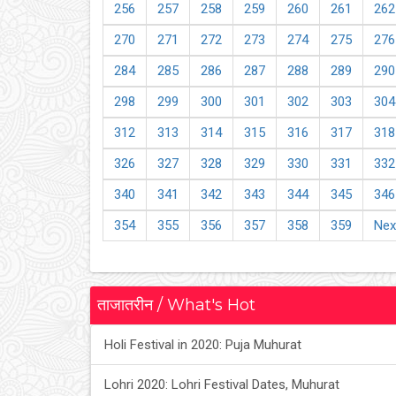
256
257
258
259
260
261
262
270
271
272
273
274
275
276
284
285
286
287
288
289
290
298
299
300
301
302
303
304
312
313
314
315
316
317
318
326
327
328
329
330
331
332
340
341
342
343
344
345
346
354
355
356
357
358
359
Nex
ताजातरीन / What's Hot
Holi Festival in 2020: Puja Muhurat
Lohri 2020: Lohri Festival Dates, Muhurat