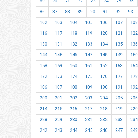
69
70
71
72
73
74
75
76
86
87
88
89
90
91
92
93
102
103
104
105
106
107
108
116
117
118
119
120
121
122
130
131
132
133
134
135
136
144
145
146
147
148
149
150
158
159
160
161
162
163
164
172
173
174
175
176
177
178
186
187
188
189
190
191
192
200
201
202
203
204
205
206
214
215
216
217
218
219
220
228
229
230
231
232
233
234
242
243
244
245
246
247
248