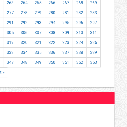
263
264
265
266
267
268
269
277
278
279
280
281
282
283
291
292
293
294
295
296
297
305
306
307
308
309
310
311
319
320
321
322
323
324
325
333
334
335
336
337
338
339
347
348
349
350
351
352
353
t »