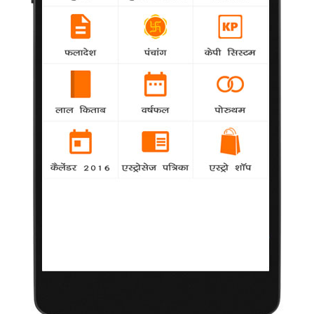
की तो निकल पड़ी', 'फ्रॉम सिडनी विद लव' और 'डेल्ही इन अ डे' जैसी कॉमेडी
फिल्में देखने को मिलेंगी।
'हिम्मतवाला' की लाइव स्क्रीनिंग यू ट्यूब पर
Misc
agency
साजिद खान अपने आने वाली फिल्म 'हिम्मतवाला'को लेकर
काफी उत्साहित हैं साजिद 'हिम्मतवाला' के मुहूर्त शाट्स को यू ट्यूब पर लाइव
दिखायेंगें ।
एक्शन फिल्मों से बॉडी पर बुरा इफेक्ट पड़ता है : सलमान
खान
Misc
agency
बॉलीवुड अभिनेता सलमान खान का मानना है कि एक्शन फिल्मों में अभिनय
करने से शरीर पर दुष्प्रभाव पड़ता है।
लोपेज अपने जीवन पर फिल्म बनाएंगी
Misc
agency
गायिका एवं अभिनेत्री जेनिफर लोपेज अपने संगीत करियर