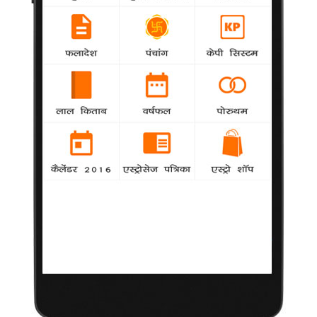
सोनाली मुखर्जी की कहानी सुनकर भावुक हुये बिग बी
Misc
agency
महानायक अमिताभ बच्चन रियलिटी कार्यक्रम 'कौन बनेगा
करोड़पति 6' (केबीसी) की विशेष कड़ी में तेजाब हमले की शिकार झारखण्ड की
युवती के साहस और मजबूती से बेहद प्रभावित हुए।
हर दृश्य पर खास ध्यान देते हैं आंग ली : तब्बू
Misc
agency
बॉलीवुड अभिनेत्री ने ऑस्कर पुरस्कार से सम्मानित
निर्देशक आंग ली की तारीफ करते हुए कहा कि वह फिल्म के प्रत्येक दृश्य पर
ध्यान देते हैं और उन्हें मालूम है कि उन्हें क्या चाहिए।
बॉलीवुड ने दी शाहरुख को जन्मदिन की बधाई
Misc
agency
अभिनेता शाहरुख खान ने शुक्रवार को अपना 47वां
जन्मदिन मनाया और इस अवसर पर बॉलीवुड हस्तियों ने उन्हें मुबारकबाद दी।