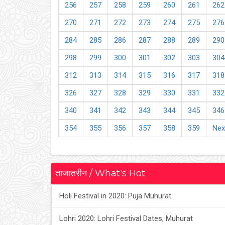
256
257
258
259
260
261
262
270
271
272
273
274
275
276
284
285
286
287
288
289
290
298
299
300
301
302
303
304
312
313
314
315
316
317
318
326
327
328
329
330
331
332
340
341
342
343
344
345
346
354
355
356
357
358
359
Nex
ताजातरीन / What's Hot
Holi Festival in 2020: Puja Muhurat
Lohri 2020: Lohri Festival Dates, Muhurat