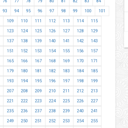
76
77
78
79
80
81
82
83
84
93
94
95
96
97
98
99
100
101
109
110
111
112
113
114
115
123
124
125
126
127
128
129
137
138
139
140
141
142
143
151
152
153
154
155
156
157
165
166
167
168
169
170
171
179
180
181
182
183
184
185
193
194
195
196
197
198
199
207
208
209
210
211
212
213
221
222
223
224
225
226
227
235
236
237
238
239
240
241
249
250
251
252
253
254
255