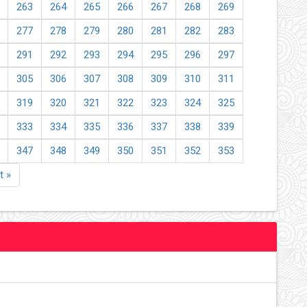
263
264
265
266
267
268
269
277
278
279
280
281
282
283
291
292
293
294
295
296
297
305
306
307
308
309
310
311
319
320
321
322
323
324
325
333
334
335
336
337
338
339
347
348
349
350
351
352
353
t »