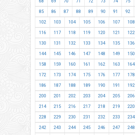
68
69
70
71
72
73
74
75
85
86
87
88
89
90
91
92
102
103
104
105
106
107
108
116
117
118
119
120
121
122
130
131
132
133
134
135
136
144
145
146
147
148
149
150
158
159
160
161
162
163
164
172
173
174
175
176
177
178
186
187
188
189
190
191
192
200
201
202
203
204
205
206
214
215
216
217
218
219
220
228
229
230
231
232
233
234
242
243
244
245
246
247
248