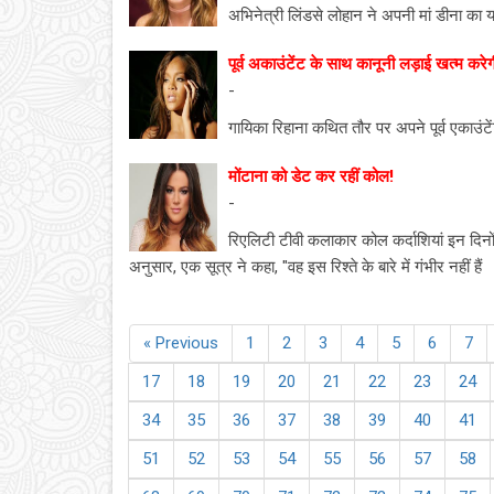
अभिनेत्री लिंडसे लोहान ने अपनी मां डीना का 
पूर्व अकाउंटेंट के साथ कानूनी लड़ाई खत्म करेग
-
गायिका रिहाना कथित तौर पर अपने पूर्व एकाउंटे
मोंटाना को डेट कर रहीं कोल!
-
रिएलिटी टीवी कलाकार कोल कर्दाशियां इन दिनों 
अनुसार, एक सूत्र ने कहा, "वह इस रिश्ते के बारे में गंभीर नहीं हैं
« Previous
1
2
3
4
5
6
7
17
18
19
20
21
22
23
24
34
35
36
37
38
39
40
41
51
52
53
54
55
56
57
58