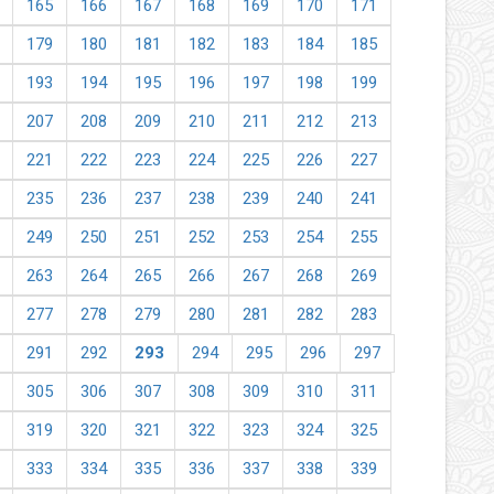
165
166
167
168
169
170
171
179
180
181
182
183
184
185
193
194
195
196
197
198
199
207
208
209
210
211
212
213
221
222
223
224
225
226
227
235
236
237
238
239
240
241
249
250
251
252
253
254
255
263
264
265
266
267
268
269
277
278
279
280
281
282
283
291
292
293
294
295
296
297
305
306
307
308
309
310
311
319
320
321
322
323
324
325
333
334
335
336
337
338
339