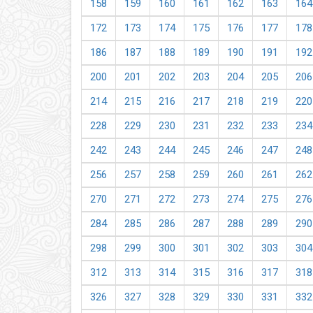
158
159
160
161
162
163
164
172
173
174
175
176
177
178
186
187
188
189
190
191
192
200
201
202
203
204
205
206
214
215
216
217
218
219
220
228
229
230
231
232
233
234
242
243
244
245
246
247
248
256
257
258
259
260
261
262
270
271
272
273
274
275
276
284
285
286
287
288
289
290
298
299
300
301
302
303
304
312
313
314
315
316
317
318
326
327
328
329
330
331
332