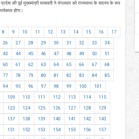
प्रदेश की पूर्व मुख्यमंत्री मायावती ने मंगलवार को राज्यसभा के सदस्य के रूप
ार्यकाल होगा।
8
9
10
11
12
13
14
15
16
17
26
27
28
29
30
31
32
33
34
43
44
45
46
47
48
49
50
51
60
61
62
63
64
65
66
67
68
77
78
79
80
81
82
83
84
85
94
95
96
97
98
99
100
101
109
110
111
112
113
114
115
123
124
125
126
127
128
129
137
138
139
140
141
142
143
151
152
153
154
155
156
157