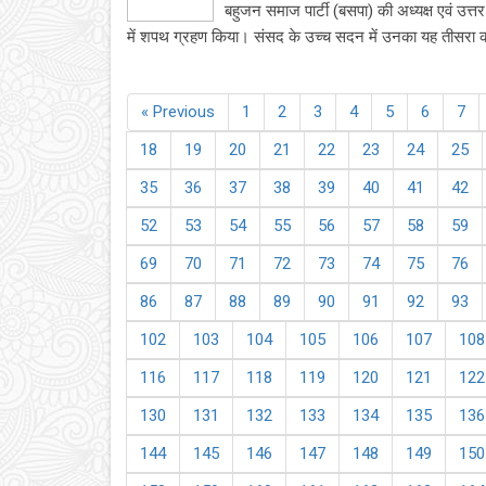
बहुजन समाज पार्टी (बसपा) की अध्यक्ष एवं उत्तर 
में शपथ ग्रहण किया। संसद के उच्च सदन में उनका यह तीसरा क
« Previous
1
2
3
4
5
6
7
18
19
20
21
22
23
24
25
35
36
37
38
39
40
41
42
52
53
54
55
56
57
58
59
69
70
71
72
73
74
75
76
86
87
88
89
90
91
92
93
102
103
104
105
106
107
108
116
117
118
119
120
121
122
130
131
132
133
134
135
136
144
145
146
147
148
149
150