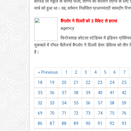
हारवर्ड लॉ स्कूल के वरिष्ठ फेलो, सांगय को कालोन त्रिपा के लिए ती
मार्च को हुआ था। वह, वर्तमान निर्वासित प्रधानमंत्री सामदोंग रि
बैंगलोर ने दिल्ली को 3 विकेट से हराया
agency
फिरोजशाह कोटला स्टेडियम में इंडियन प्रीमिय
मुकाबले में रॉयल चैलेंजर्स बैंगलोर ने दिल्ली डेयर डेविल्स को ती
है।
« Previous
1
2
3
4
5
6
7
18
19
20
21
22
23
24
25
35
36
37
38
39
40
41
42
52
53
54
55
56
57
58
59
69
70
71
72
73
74
75
76
86
87
88
89
90
91
92
93