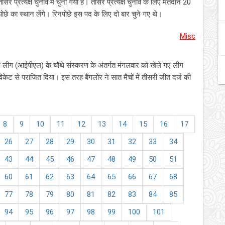
सरे प्रत्यक्ष चुनाव में चुना गया है। तीसरे प्रत्यक्ष चुनाव के लिए मतदान 20
नपोछे का स्थान लेंगे। रिनपोछे इस पद के लिए दो बार चुने गए थे।
Misc
र लीग (आईपीएल) के चौथे संस्करण के अंतर्गत मंगलवार को खेले गए लीग
न विकेट से पराजित दिया। इस तरह बैंगलोर ने सात मैचों में तीसरी जीत दर्ज की
8
9
10
11
12
13
14
15
16
17
26
27
28
29
30
31
32
33
34
43
44
45
46
47
48
49
50
51
60
61
62
63
64
65
66
67
68
77
78
79
80
81
82
83
84
85
94
95
96
97
98
99
100
101