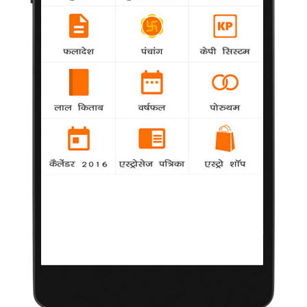
उनके अभिनेता बेटे सलमान खान के करियर के लिए मील का पत्थर साबित
होगी। 'एक था टाइगर' के निर्देशक कबीर खान ने फिल्म सलीम को दिखाई थी
और वह इसे देखकर बहुत खुश हुए।
अमिताभ के घर 'जलसा' में सेंध
Misc
agency
महानायक अमिताभ बच्चन का पूरा परिवार अपने घर
'जलसा' में एक शख्स के सेंध लगाने में कामयाब हो जाने से कुछ देर के लिए
चिंतित हो गया था।
दीपिका का रणबीर को दोबारा डेट करने का कोई इरादा नहीं
agency
National
बॉलीवुड अभिनेत्री दीपिका पादुकोण रणबीर कपूर को अपना
दोस्त तो कहती हैं, लेकिन एक जमाने में उनकी प्रेमिका रही दीपिका को उनसे
दोबारा रिश्ता जोड़ने से परहेज है।
'द डार्क नाइट राइजेज' गोलीबारी घटना निराशाजनक :
अमिताभ
Misc