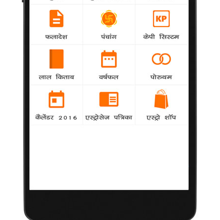
शुरू करेंगे। यह एक साइंस फिक्शन (साइ-फाई) फिल्म होगी। चौहान ने
बताया, "मैं एक साइ-फाई फिल्म बना रहा हूं। इसकी शूटिंग अक्टूबर 2013 में
शुरू हो जाएगी।"
बुसान महोत्सव के लिए चुनी गई 'बर्फी'
Misc
agency
फिल्म निर्देशक अनुराग बसु की आने वाली फिल्म 'बर्फी!' को
17वें बुसान अंतर्राष्ट्रीय फिल्म महोत्सव (बीआईएफएफ) के लिए चुन लिया गया
है। रोनी स्क्रूवाला और सिद्धार्थ रॉय के संयुक्त निर्माण में बनी यह फिल्म मौज
मस्ती पसंद करने वाले मूक-बधिर लड़के (रणबीर कपूर) और एक ऑटिस्टिक
लड़की (प्रियंका चोपड़ा) के इर्द-गिर्द घूमती है।
ऋषि कपूर की आत्मकथा अगले साल आएगी
Misc
agency
पिछले चार दशक से बॉलीवुड से जुड़े रहे अभिनेता ऋषि
कपूर की आत्मकथा पर आधारित किताब अगले साल जारी होगी। इस किताब
में ऋषि कपूर फिल्म जगत में आए बदलाव के दौर में अपने अभिनय करियर पर
नजर डालेंगे।