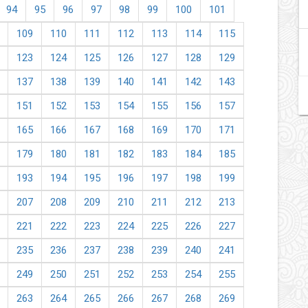
94
95
96
97
98
99
100
101
109
110
111
112
113
114
115
123
124
125
126
127
128
129
137
138
139
140
141
142
143
151
152
153
154
155
156
157
165
166
167
168
169
170
171
179
180
181
182
183
184
185
193
194
195
196
197
198
199
207
208
209
210
211
212
213
221
222
223
224
225
226
227
235
236
237
238
239
240
241
249
250
251
252
253
254
255
263
264
265
266
267
268
269