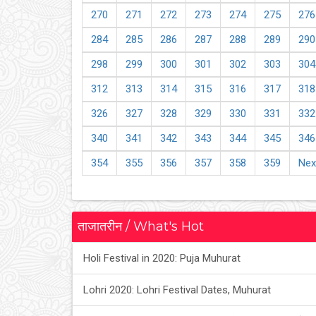
270
271
272
273
274
275
276
284
285
286
287
288
289
290
298
299
300
301
302
303
304
312
313
314
315
316
317
318
326
327
328
329
330
331
332
340
341
342
343
344
345
346
354
355
356
357
358
359
Nex
ताजातरीन / What's Hot
Holi Festival in 2020: Puja Muhurat
Lohri 2020: Lohri Festival Dates, Muhurat