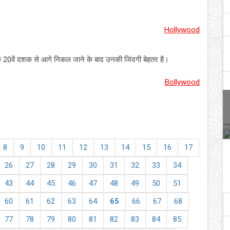
Hollywood
 के 20वें दशक से आगे निकल जाने के बाद उनकी जिंदगी बेहतर है।
Bollywood
8
9
10
11
12
13
14
15
16
17
26
27
28
29
30
31
32
33
34
43
44
45
46
47
48
49
50
51
60
61
62
63
64
65
66
67
68
77
78
79
80
81
82
83
84
85