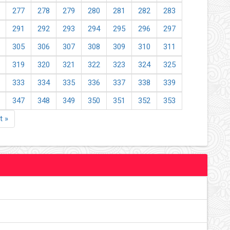
277
278
279
280
281
282
283
291
292
293
294
295
296
297
305
306
307
308
309
310
311
319
320
321
322
323
324
325
333
334
335
336
337
338
339
347
348
349
350
351
352
353
t »