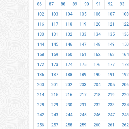
86
87
88
89
90
91
92
93
102
103
104
105
106
107
108
116
117
118
119
120
121
122
130
131
132
133
134
135
136
144
145
146
147
148
149
150
158
159
160
161
162
163
164
172
173
174
175
176
177
178
186
187
188
189
190
191
192
200
201
202
203
204
205
206
214
215
216
217
218
219
220
228
229
230
231
232
233
234
242
243
244
245
246
247
248
256
257
258
259
260
261
262