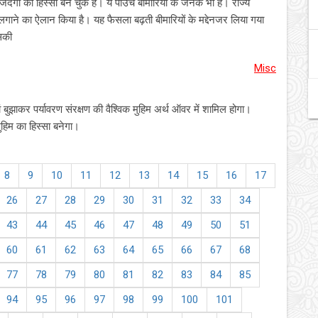
जिंदगी का हिस्सा बन चुके हैं। ये पाउच बीमारियों के जनक भी हैं। राज्य
गाने का ऐलान किया है। यह फैसला बढ़ती बीमारियों के मद्देनजर लिया गया
सकी
Misc
तियां बुझाकर पर्यावरण संरक्षण की वैश्विक मुहिम अर्थ ऑवर में शामिल होगा।
 मुहिम का हिस्सा बनेगा।
8
9
10
11
12
13
14
15
16
17
26
27
28
29
30
31
32
33
34
43
44
45
46
47
48
49
50
51
60
61
62
63
64
65
66
67
68
77
78
79
80
81
82
83
84
85
94
95
96
97
98
99
100
101