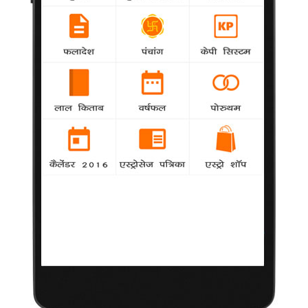
को सुनाई गई उम्रकैद की सजा के खिलाफ देश के महाअभियोजक अपील
करेंगे।
रामदेव-अन्ना के अनशन में उभरा मतभेद
Misc
agency
योग गुरु बाबा रामदेव ने प्रधानमंत्री मनमोहन सिंह से कहा
कि वह अपने मंत्रिमंडल की ईमानदारी सुनिश्चित करें और देश को बताएं कि
विदेशी बैंकों में छिपाए गए कालेधन को वापस लाने के लिए उनकी सरकार ने
क्या किया।
धौनी ने कश्मीर में सैनिकों से मुलाकात की
Misc
agency
भारतीय क्रिकेट टीम के कप्तान महेंद्र सिंह धौनी ने
शनिवार को जम्मू एवं कश्मीर में नियंत्रण रेखा पर सेना के जवानों से मुलाकात
की।
मुबारक प्रदर्शनकारियों की हत्याओं के दोषी, उम्रकैद की
सजा
Misc