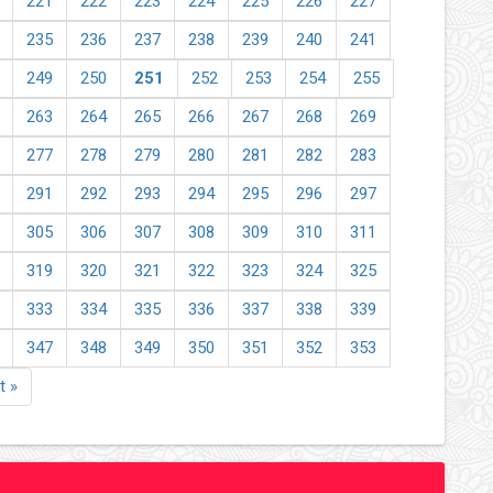
221
222
223
224
225
226
227
235
236
237
238
239
240
241
249
250
251
252
253
254
255
263
264
265
266
267
268
269
277
278
279
280
281
282
283
291
292
293
294
295
296
297
305
306
307
308
309
310
311
319
320
321
322
323
324
325
333
334
335
336
337
338
339
347
348
349
350
351
352
353
t »