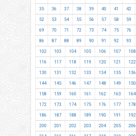
35
36
37
38
39
40
41
42
52
53
54
55
56
57
58
59
69
70
71
72
73
74
75
76
86
87
88
89
90
91
92
93
102
103
104
105
106
107
108
116
117
118
119
120
121
122
130
131
132
133
134
135
136
144
145
146
147
148
149
150
158
159
160
161
162
163
164
172
173
174
175
176
177
178
186
187
188
189
190
191
192
200
201
202
203
204
205
206