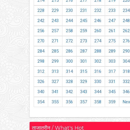
214
215
216
217
218
219
220
228
229
230
231
232
233
234
242
243
244
245
246
247
248
256
257
258
259
260
261
262
270
271
272
273
274
275
276
284
285
286
287
288
289
290
298
299
300
301
302
303
304
312
313
314
315
316
317
318
326
327
328
329
330
331
332
340
341
342
343
344
345
346
354
355
356
357
358
359
Nex
ताजातरीन / What's Hot