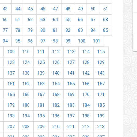
43
44
45
46
47
48
49
50
51
60
61
62
63
64
65
66
67
68
77
78
79
80
81
82
83
84
85
94
95
96
97
98
99
100
101
109
110
111
112
113
114
115
123
124
125
126
127
128
129
137
138
139
140
141
142
143
151
152
153
154
155
156
157
165
166
167
168
169
170
171
179
180
181
182
183
184
185
193
194
195
196
197
198
199
207
208
209
210
211
212
213