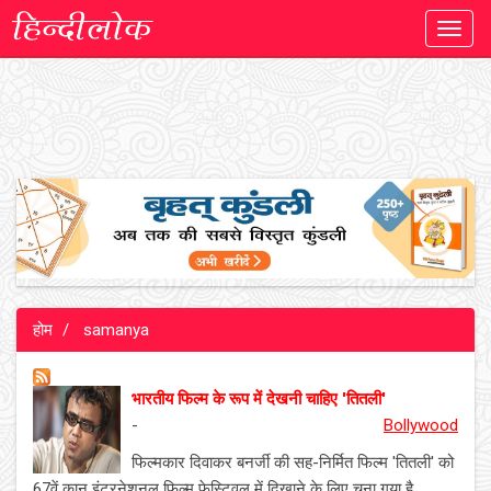
Toggl
navig
होम
samanya
भारतीय फिल्म के रूप में देखनी चाहिए 'तितली'
-
Bollywood
फिल्मकार दिवाकर बनर्जी की सह-निर्मित फिल्म 'तितली' को
67वें कान इंटरनेशनल फिल्म फेस्टिवल में दिखाने के लिए चुना गया है