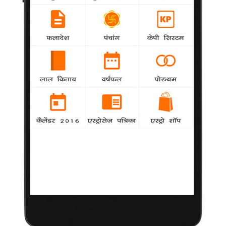
मैं बिग बॉस के घर नहीं जाऊंगा: विजेंदर
National
agency
ओलम्पिक में पदक जीत चुके स्टार मुक्केबाज विजेंदर सिंह ने
शुक्रवार को साफ कर दिया है कि वह विवादास्पद टेलीविजन रिएलिटी
कार्यक्रम 'बिग बॉस' के छठे संस्करण में हिस्सा नहीं ले रहे हैं।
महंगे प्रचार से छोटी फिल्मों को दिक्कत : संजय सूरी
agency
National
अभिनेता-निर्माता संजय सूरी का मानना है कि महंगे प्रचार
का चलन अच्छे विषयों पर बनी छोटी फिल्मों के लिए नुकसानदेह है।
सैफ-करीना के विवाह में जयपुर का पान
National
agency
सैफ अली खान एवं करीना कपूर के विवाह में जयपुर का
मशहूर पान भी लोगों का स्वागत कर सकता है।
मेरी फिल्म ऑस्कर में नहीं गई कोई बात नहीं: आयुष्मान