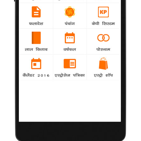
'कोचादैयां' के स्टंट में दीपिका ने बहाए पसीने
Bollywood
-
बॉलीवुड अभिनेत्री दीपिका पादुकोण ने अपने करियर के
शुरुआती दौर में 'ओम शांति ओम' और 'चांदनी चौक टू चाइना' में दोहरी
भूमिकाएं निभाईं
ओडिशा में पहले चरण के मतदान के लिए चुनाव प्रचार थमा
-
Bollywood
ओडिशा में लोकसभा एवं विधानसभा चुनाव के पहले चरण के
मतदान के लिए मंगलवार शाम प्रचार अभियान थम गया
'क्रिश' से जुड़ाव महसूस करता हूं : अर्जुन
Bollywood
-
बॉलीवुड अभिनेता अर्जुन कपूर कहते हैं कि आगामी फिल्म '2
स्टे्टस' में उनका किरदार 'क्रिश' जिन भावनाओं से गुजरता है
आमिर के साथ काम करना लक्ष्य नहीं : कंगना
Bollywood