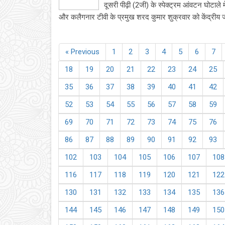
दूसरी पीढ़ी (2जी) के स्पेक्ट्रम आंवटन घोटाले
और कलैगनार टीवी के प्रमुख शरद कुमार शुक्रवार को केंद्रीय जा
« Previous
1
2
3
4
5
6
7
18
19
20
21
22
23
24
25
35
36
37
38
39
40
41
42
52
53
54
55
56
57
58
59
69
70
71
72
73
74
75
76
86
87
88
89
90
91
92
93
102
103
104
105
106
107
108
116
117
118
119
120
121
122
130
131
132
133
134
135
136
144
145
146
147
148
149
150