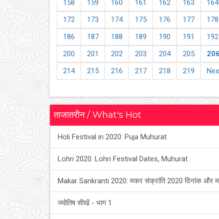
158
159
160
161
162
163
164
172
173
174
175
176
177
178
186
187
188
189
190
191
192
200
201
202
203
204
205
20
214
215
216
217
218
219
Nex
ताजातरीन / What's Hot
Holi Festival in 2020: Puja Muhurat
Lohri 2020: Lohri Festival Dates, Muhurat
Makar Sankranti 2020: मकर संक्रांति 2020 दिनांक और म
ज्योतिष सीखें - भाग 1