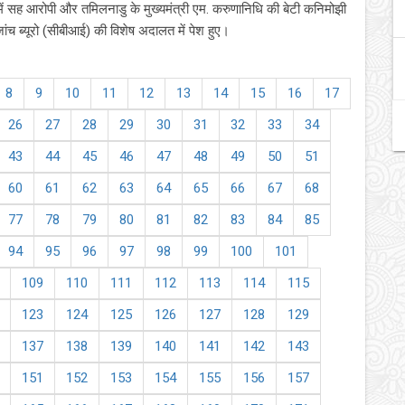
 में सह आरोपी और तमिलनाडु के मुख्यमंत्री एम. करुणानिधि की बेटी कनिमोझी
ंच ब्यूरो (सीबीआई) की विशेष अदालत में पेश हुए।
8
9
10
11
12
13
14
15
16
17
26
27
28
29
30
31
32
33
34
43
44
45
46
47
48
49
50
51
60
61
62
63
64
65
66
67
68
77
78
79
80
81
82
83
84
85
94
95
96
97
98
99
100
101
109
110
111
112
113
114
115
123
124
125
126
127
128
129
137
138
139
140
141
142
143
151
152
153
154
155
156
157