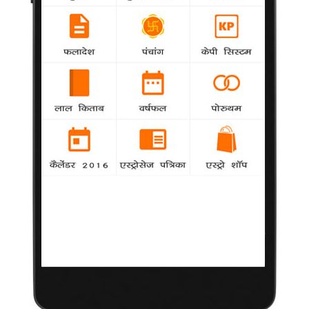
गैर फीचर फिल्मों को बढ़ावा दे सरकार : ओम पुरी
National
agency
जाने माने अभिनेता ओम पुरी ने गोवा में चल रहे 43वें भारत
अंतर्राष्ट्रीय फिल्म समारोह के पैनोरमा संवर्ग का आज उद्घाटन किया।
हर कोई हास्य में महारत नहीं हो सकता : नारायणा
National
agency
'दोकुडु, 'किंग', 'रेडी' जैसी फिल्म से चर्चित हुए तेलुगू हास्य
अभिनेता एम.एस नारायणा का मानना है कि हास्य एक कला है और हर कोई
इसमें महारथ हासिल नहीं कर सकता।
दिल्ली में क्षेत्रीय फिल्म महोत्सव में दिखाई जायेंगी 'अपुर
संसार'सहित कई फिल्में
National
agency
दिल्ली में रहने वाले सत्यजीत रे, रितुपर्णो घोष और उत्पलेंदु चक्रवर्ती की
फिल्मों के प्रशंसकों के लिए एक अच्छी खबर है।