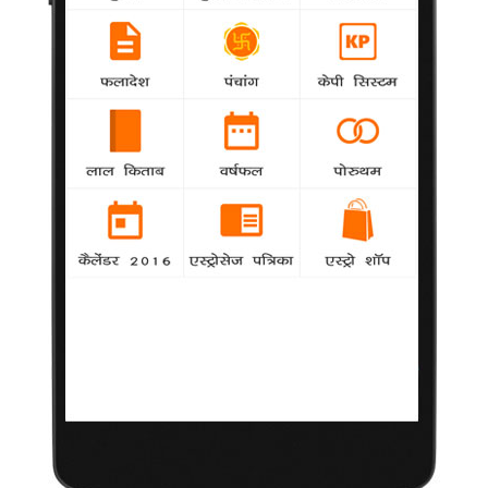
को कहा
जैकलीन ने दिल्ली में उठाया 'किक' की शूटिंग का लुत्फ
-
Bollywood
बॉलीवुड की श्रीलंकाई अदाकारा जैकलीन फर्नाडीज ने हाल
ही में दिल्ली में सलमान खान के साथ अपनी आगामी फिल्म 'किक' की शूटिंग
खत्म की है
बच्चन को ग्लोबल आइकन ऑफ द ईयर पुरस्कार
-
Bollywood
अमिताभ बच्चन को एनआरआई ऑफ द ईयर पुरस्कार
समारोह में इंडियाज ग्लोबल आइकन ऑफ द ईयर अवार्ड से नवाजा गया
राखी भी लड़ेगी लोकसभा चुनाव
Hollywood
-
बॉलीवुड की आइटम गर्ल राखी सावंत ने यहां कहा कि उन्हें
भारतीय जनता पार्टी (भाजपा) से लोकसभा का टिकट मिले अन्यथा वह
निर्दलीय के रूप में लोकसभा चुनाव लड़ेंगी