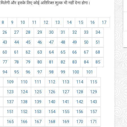
िलेगी और इसके लिए कोई अतिरिक्त शुल्क भी नहीं देना होगा।
8
9
10
11
12
13
14
15
16
17
26
27
28
29
30
31
32
33
34
43
44
45
46
47
48
49
50
51
60
61
62
63
64
65
66
67
68
77
78
79
80
81
82
83
84
85
94
95
96
97
98
99
100
101
109
110
111
112
113
114
115
123
124
125
126
127
128
129
137
138
139
140
141
142
143
151
152
153
154
155
156
157
165
166
167
168
169
170
171