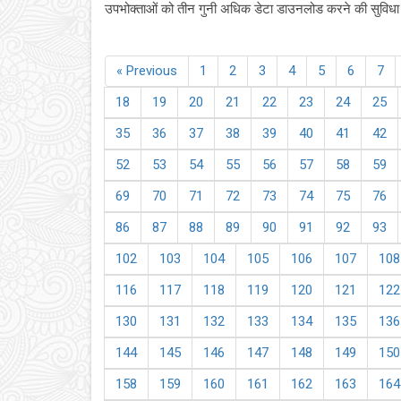
उपभोक्ताओं को तीन गुनी अधिक डेटा डाउनलोड करने की सुविधा म
« Previous
1
2
3
4
5
6
7
18
19
20
21
22
23
24
25
35
36
37
38
39
40
41
42
52
53
54
55
56
57
58
59
69
70
71
72
73
74
75
76
86
87
88
89
90
91
92
93
102
103
104
105
106
107
108
116
117
118
119
120
121
122
130
131
132
133
134
135
136
144
145
146
147
148
149
150
158
159
160
161
162
163
164