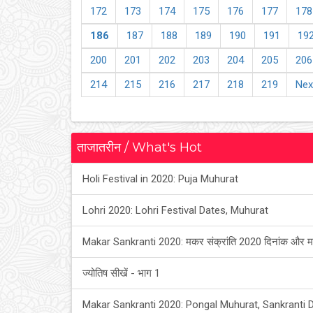
172
173
174
175
176
177
178
186
187
188
189
190
191
19
200
201
202
203
204
205
206
214
215
216
217
218
219
Nex
ताजातरीन / What's Hot
Holi Festival in 2020: Puja Muhurat
Lohri 2020: Lohri Festival Dates, Muhurat
Makar Sankranti 2020: मकर संक्रांति 2020 दिनांक और म
ज्योतिष सीखें - भाग 1
Makar Sankranti 2020: Pongal Muhurat, Sankranti 