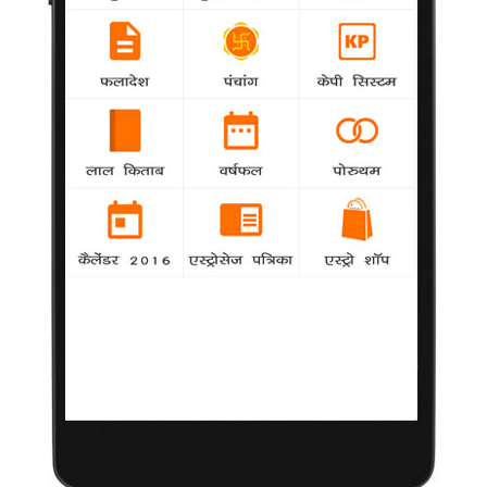
सैन्यकर्मियों की मौत हो गई है। ज्ञात हो कि यह हेलीकॉप्टर गुरुवार को ही चीन
की सीमा के पास से लापता हो गया था।
बरीआम में अरुंधति रॉय के पति का बंगला अवैध
National
agency
मध्य प्रदेश के पर्यटन स्थल पचमढ़ी के बारीआम में लेखिका
अरुंधति रॉय के पति प्रवीर किशन सहित चार लोगों के बंगलों को अनुविभागीय
अधिकारी (राजस्व) द्वारा अवैध ठहराए जाने के निर्णय को होशंगाबाद के आयुक्त
मनोज श्रीवास्तव ने बरकरार रखा है। साथ ही किशन सहित चारों की अपील
को खारिज कर दिया है।
साईं बाबा की हालत बेहद नाजुक, श्रद्धालु चिंतित
National
agency
आध्यात्मिक गुरु सत्य साईं बाबा की हालत अत्यंत गम्भीर बनी
हुई है। बाबा के इलाज में जुटे डॉक्टरों ने शुक्रवार को यह जानकारी दी।
पश्चिम बंगाल चुनाव के दूसरे चरण में 50 सीटों पर शनिवार
को मतदान
National