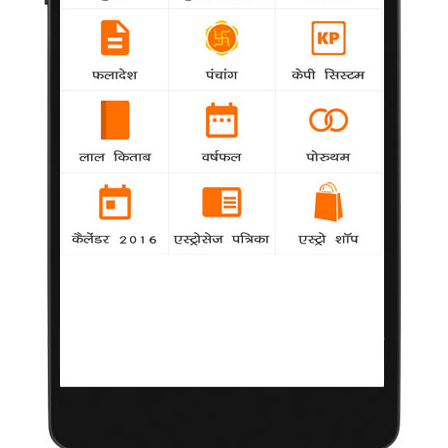
संपर्क किया गया है।
श्रीकांत को 'क्षत्रिय' से है सफलता की उम्मीद
-
Bollywood
लगातार पांच फिल्मों की असफलता के चलते अभिनेता
श्रीकांत का करियर इस समय डांवाडोल है
'गोरी तेरे.' की असली गांव में शूटिंग से करीना रोमांचित
-
Bollywood
बॉलीवुड अदाकारा करीना कपूर अपनी नई फिल्म 'गोरी तेरे
प्यार में' का फिल्मांकन असली गांव में होने से काफी रोमांचित हैं।
'लॉर्ड ऑफ द रिंग्स' को टक्कर देगी 'बाहुबली'?
-
Bollywood
अभिनेता आदिवि शेष 29 सितंबर से एस.एस. राजमौली
निर्देशित तेलुगू ऐतिहासिक फिल्म 'बाहुबली' की शूटिंग शुरू करने जा रहे हैं।
पटियाला में होगी 'देसी मैजिक' की अगली शूटिंग : अमीषा