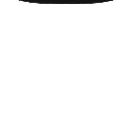
-
Bollywood
अभिनेत्री एवं फिल्म निर्मात्री अमीषा पटेल की फिल्म निर्माण
कंपनी की पहली फिल्म 'देसी मैजिक' के पहले चरण की शूटिंग पूरी हो चुकी है।
'बैचलरेट इंडिया' में हो सकते थे करन या एकता
-
Bollywood
टीवी पर जल्द ही प्रसारित होने वाले नए रिएलिटी शो
'बैचलरेट इंडिया :
टीवी पर फिल्मी सितारों का जमघट
Bollywood
-
वर्ष 2001 मे महानायक अमिताभ बच्चन ने 'कौन बनेगा
करोड़पति' के साथ टीवी की दुनिया में कदम रखा था और इस शुरुआत का
काफी बड़ा प्रभाव दिखा।
फिल्मफेयर पुरस्कार पाना काफी नहीं : करीना
Bollywood
-