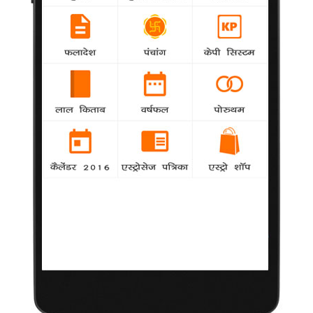
'जंजीर' के रीमेक में अर्जुन रामपाल नहीं
National
agency
अभिनेता अर्जुन रामपाल अब अपूर्व लखिया की फिल्म
'जंजीर' का हिस्सा नहीं हैं। पहले उन्हें इस फिल्म में शेर खान की भूमिका
मिलनी तय थी लेकिन अब वह इस फिल्म से बाहर हो गए हैं।
अपने आप से संतुष्ट हैं कल्कि
National
agency
फिल्म 'देव डी', 'शैतान' और 'दैट गर्ल इन यैलो बूट' के जरिए
अलग तरह की भूमिका के लिए पहचानी जाने वाली अभिनेत्री कल्कि कोचलिन
का कहना है कि भले ही लोग उन्हें अलग मानते हैं लेकिन वह हमेशा वही बनने
की कोशिश करती है जो वास्तव में वह हैं।
हंगल की सादगी को याद किया सुभाष घई ने
National
agency
प्रसिद्ध निर्माता निर्देशक सुभाष घई ने ए.के. हंगल को
अनुशासनप्रिय बताया। घई हंगल को उनकी सज्जनता की वजह से 'हम्बल