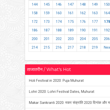
144
145
146
147
148
149
150
158
159
160
161
162
163
164
172
173
174
175
176
177
17
186
187
188
189
190
191
192
200
201
202
203
204
205
206
214
215
216
217
218
219
Nex
ताजातरीन / What's Hot
Holi Festival in 2020: Puja Muhurat
Lohri 2020: Lohri Festival Dates, Muhurat
Makar Sankranti 2020: मकर संक्रांति 2020 दिनांक और म