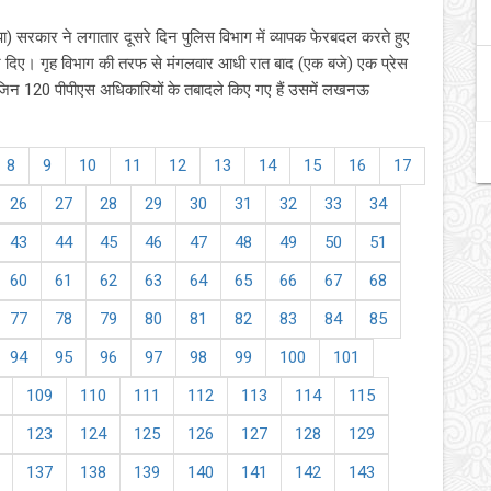
ा) सरकार ने लगातार दूसरे दिन पुलिस विभाग में व्यापक फेरबदल करते हुए
 कर दिए। गृह विभाग की तरफ से मंगलवार आधी रात बाद (एक बजे) एक प्रेस
न 120 पीपीएस अधिकारियों के तबादले किए गए हैं उसमें लखनऊ
8
9
10
11
12
13
14
15
16
17
26
27
28
29
30
31
32
33
34
43
44
45
46
47
48
49
50
51
60
61
62
63
64
65
66
67
68
77
78
79
80
81
82
83
84
85
94
95
96
97
98
99
100
101
109
110
111
112
113
114
115
123
124
125
126
127
128
129
137
138
139
140
141
142
143