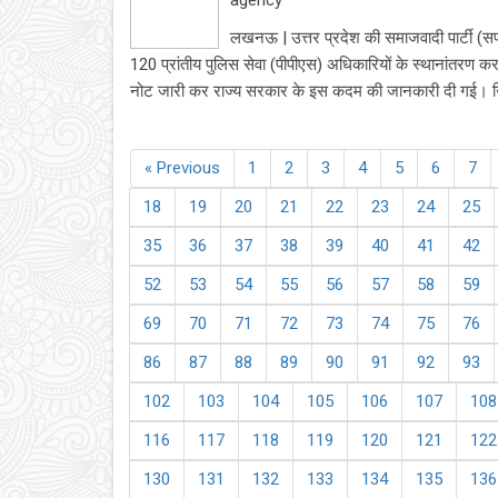
agency
लखनऊ | उत्तर प्रदेश की समाजवादी पार्टी (सप
120 प्रांतीय पुलिस सेवा (पीपीएस) अधिकारियों के स्थानांतरण
नोट जारी कर राज्य सरकार के इस कदम की जानकारी दी गई। जि
« Previous
1
2
3
4
5
6
7
18
19
20
21
22
23
24
25
35
36
37
38
39
40
41
42
52
53
54
55
56
57
58
59
69
70
71
72
73
74
75
76
86
87
88
89
90
91
92
93
102
103
104
105
106
107
108
116
117
118
119
120
121
122
130
131
132
133
134
135
136