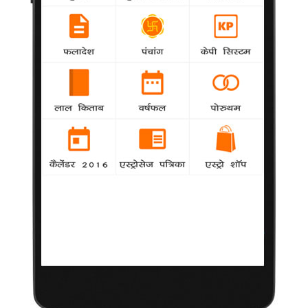
छत्तीसगढ़ में शूट हुई , 'अजय आनंद' की 'लंगड़ा
राजकुमार' दिसंबर में होगी रिलीज़
National
agency
फिल्म निर्माण के लगातार बढ़ते बजट और ग्लैमर के पसरते बाजार के बीच
बॉलीवुड में सक्रिय रंगमंच के कुछ युवा कलाकारों ने 'लंगड़ा राजकुमार' नामक
एक फिल्म की शूटिंग पूरी करने का हौसला दिखाया है।
मिस. वर्ल्ड युक्ता मुखी को उनके पति ने पीटा
National
agency
युक्ता मुखी ने अपने पति के खिलाफ केस दर्ज कराया ।
प्रियंका चोपड़ा ने कहा 'मैं रेखा के लिए गाना, गाना चहाती
हूँ'
National
agency
"इन माई सिटी" से इंटरनेशनल म्यूसिक में कदम रखने वाली प्रियंका चोपड़ा
ने इच्छा जताई कि कभी मौका मिले तो वे रेखा के लिए गाना, गाना चाहेंगीं ।