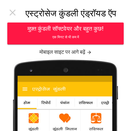
Toggl

एस्ट्रोसेज कुंडली एंड्रॉयड ऍप
navig
मुफ़्त कुंडली सॉफ्टवेयर और बहुत कुछ!
एक मिनट से भी कम में
मोबाइल साइट पर आगे बढ़ें
