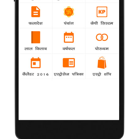
अमेरिका में प्रचार करने के लिए वह अभिनेता आमिर खान की मदद लेने
कोशिश करेंगे।
'शादीशुदा' मल्लिका कहती है 'मैं और शादी कभी नहीं!'
agency
National
अभिनेत्री मल्लिका शेरावत का है मानना है कि विवाह जैसै
संबंध पे वे विशवास नहीं रखती।
आस्ट्रेलियाई अभिनेत्री 'टैब्रेट बेथेल' 'धूम 3' में
agency
National
बॉलीवुड फिल्म 'धूम 3' में अब आपको आमिर खान और
कैटरीना कैफ के साथ आस्ट्रेलियाई अभिनेत्री टैब्रेट बेथेल भी नजर
आएंगी।
उप्र में फिल्म 'ओह माइ गॉड' के खिलाफ विरोध प्रदर्शन
agency
National
बॉलीवुड कलाकार अक्षय कुमार की आगामी फिल्म 'ओह माइ
गॉड' विवादों में घिर गई है।