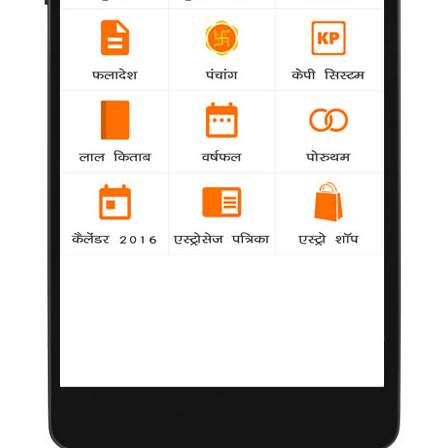
द्रविड़ मुनेत्र कड़गम (डीएमके) की सांसद कनिमोझी एवं पांच अन्य आरोपियों
की जमानत याचिका पर शीघ्र सुनवाई की अनुमति दे दी है। न्यायमूर्ति वी.के.
शाली ने गुरुवार को कहा कि मामले की सुनवाई शुक्रवार सुबह होगी। शाली ने
मामले की जांच कर रहे केंद्रीय जांच ब्यूरो (सीबीआई) एवं बचाव पक्ष के
अधिवक्ता से सभी आरोपियों और उनके खिलाफ मिले साक्ष्यों पर एक बयान
प्रस्तुत करने को कहा।
भारत के गलत नक्शे पर ध्यान देने की जरूरत : मथाई
agency
Misc
नई दिल्ल। अमेरिका के विदेश विभाग की वेबसाइट पर जम्मू
एवं कश्मीर के उत्तर-पश्चिमी हिस्से को पाकिस्तान में दिखाने की पृष्ठभूमि में
भारत के विदेश सचिव रंजन मथाई ने कहा कि ऐसे नक्शे को ठीक करने की
जरूरत है और ऐसे मामलों पर और अधिक ध्यान देने की जरूरत है। 'टुवर्ड्स
स्टेबिलिटी इन एशिया' विषय पर चौथी एमईए-आईआईएसएस-आईडीएसए
सेमिनार में मथाई ने सोमवार को कहा, "हां, नक्शे को सही किया जाना चाहिए।
यह ऐसा मुद्दा है जिस पर हमें लगातार ध्यान देने की जरूरत है।"
दिल्ली में हिजड़ों के सम्मेलन स्थल में आग, 13 की मौत