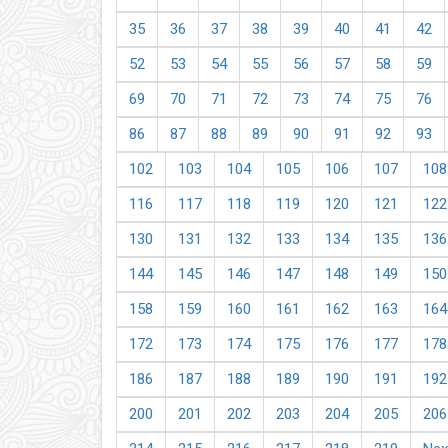
35
36
37
38
39
40
41
42
52
53
54
55
56
57
58
59
69
70
71
72
73
74
75
76
86
87
88
89
90
91
92
93
102
103
104
105
106
107
108
116
117
118
119
120
121
122
130
131
132
133
134
135
136
144
145
146
147
148
149
150
158
159
160
161
162
163
164
172
173
174
175
176
177
178
186
187
188
189
190
191
192
200
201
202
203
204
205
206