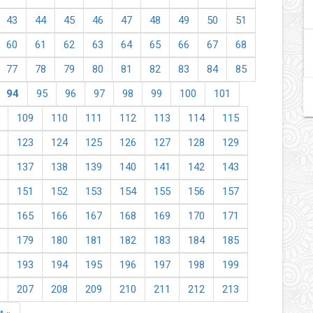
43
44
45
46
47
48
49
50
51
60
61
62
63
64
65
66
67
68
77
78
79
80
81
82
83
84
85
94
95
96
97
98
99
100
101
109
110
111
112
113
114
115
123
124
125
126
127
128
129
137
138
139
140
141
142
143
151
152
153
154
155
156
157
165
166
167
168
169
170
171
179
180
181
182
183
184
185
193
194
195
196
197
198
199
207
208
209
210
211
212
213