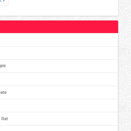
t »
हत्व
Date
 Rat