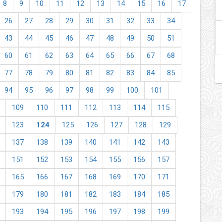
8
9
10
11
12
13
14
15
16
17
26
27
28
29
30
31
32
33
34
43
44
45
46
47
48
49
50
51
60
61
62
63
64
65
66
67
68
77
78
79
80
81
82
83
84
85
94
95
96
97
98
99
100
101
109
110
111
112
113
114
115
123
124
125
126
127
128
129
137
138
139
140
141
142
143
151
152
153
154
155
156
157
165
166
167
168
169
170
171
179
180
181
182
183
184
185
193
194
195
196
197
198
199