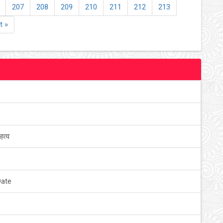
207
208
209
210
211
212
213
t »
हत्व
Date