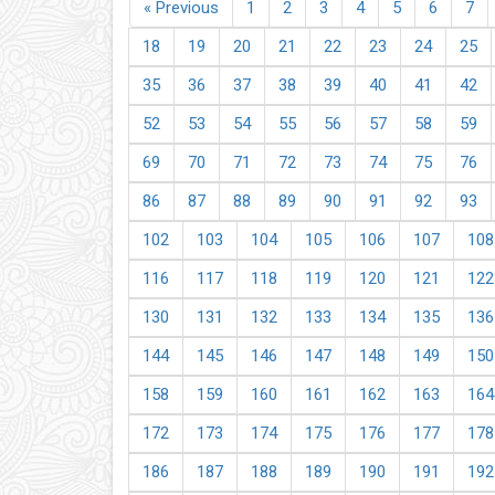
« Previous
1
2
3
4
5
6
7
18
19
20
21
22
23
24
25
35
36
37
38
39
40
41
42
52
53
54
55
56
57
58
59
69
70
71
72
73
74
75
76
86
87
88
89
90
91
92
93
102
103
104
105
106
107
108
116
117
118
119
120
121
122
130
131
132
133
134
135
136
144
145
146
147
148
149
150
158
159
160
161
162
163
164
172
173
174
175
176
177
178
186
187
188
189
190
191
192