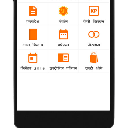
नरगिस फाखरी बोलीं, मुझे शादी में विश्वास नहीं
-
Bollywood
बॉलीवुड की रॉकस्टार गर्ल नरगिस फाखरी ने कहा है कि वह
शादी नहीं करना चाहती हैं।
सालों बाद सलमान और ऐश्‍वर्या रायॅ आमने-सामने
-
Bollywood
सलमान खान सालों बाद अपनी पूर्व प्रेमिका और अभिषेक
बच्चन की पत्नी बन चुकी ऐश्‍वर्या रॉय के सामने होंगे।
बेटियों ने श्रीदेवी के बर्थडे के लिए किए हैं खास इंतजाम
-
Bollywood
आज का दिन वाकई श्रीदेवी के लिए बेहद खास होगा क्योंकि
आज ये टैलेंटेड एक्ट्रेस 50 साल की होने जा रही है।
हैप्पी एंडिंग में साथ जमेगी सैफ-करीना की जोड़ी
-
Bollywood