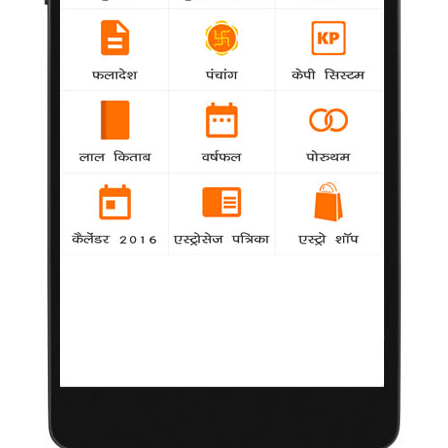
करण जौहर को अपना गुरु मानते हैं वरुण धवन
National
agency
फिल्म निर्देशक करण जौहर की फिल्म 'स्टूडेंट आफ द ईयर'
से बॉलीवुड में करियर की शुरुआत कर रहे अभिनेता वरुण धवन उन्हें अपना
गुरु मानते हैं और वह उनके लिए कुछ भी करने के लिए तैयार हैं।
तीन बडी फिल्में साइन की जिया खान ने
National
agency
खबर है कि ‘निशब्द’ से अपने कैरियर की शुरुआत करने
वाली जिया खान ने जल्द ही एक बड़े प्रोडक्शन हाउस के साथ तीन फिल्में
साइन की हैं।
विल्स लाइफस्टाइल फैशन वीक' के पहले दिन किरण, पूनम
का जलवा
National
agency
'विल्स लाइफस्टाइल फैशन वीक' (डब्ल्यूआईएफडब्ल्यू)के पहले दिन फैशन
डिजायनर किरण उत्तम घोष और पूनम भगत ने अपने डिजाइन किए गए