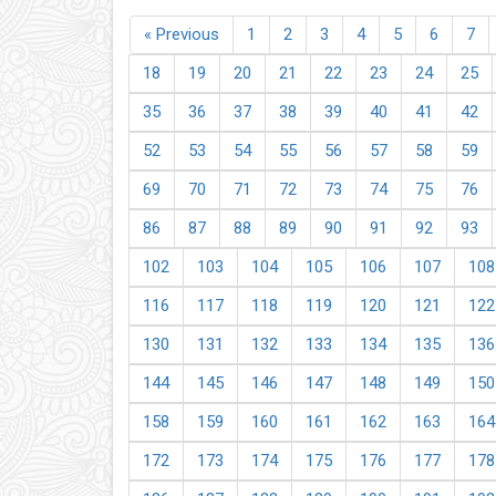
« Previous
1
2
3
4
5
6
7
18
19
20
21
22
23
24
25
35
36
37
38
39
40
41
42
52
53
54
55
56
57
58
59
69
70
71
72
73
74
75
76
86
87
88
89
90
91
92
93
102
103
104
105
106
107
108
116
117
118
119
120
121
122
130
131
132
133
134
135
136
144
145
146
147
148
149
150
158
159
160
161
162
163
164
172
173
174
175
176
177
178