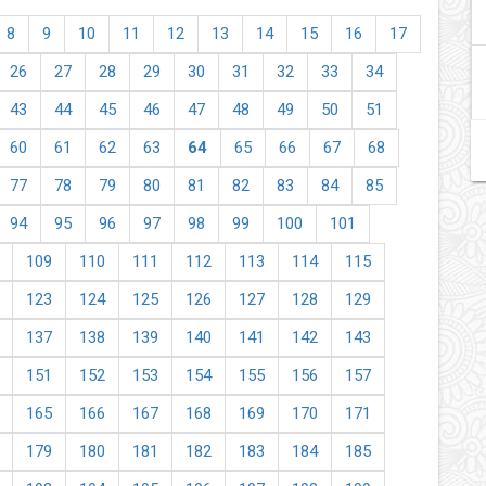
8
9
10
11
12
13
14
15
16
17
26
27
28
29
30
31
32
33
34
43
44
45
46
47
48
49
50
51
60
61
62
63
64
65
66
67
68
77
78
79
80
81
82
83
84
85
94
95
96
97
98
99
100
101
109
110
111
112
113
114
115
123
124
125
126
127
128
129
137
138
139
140
141
142
143
151
152
153
154
155
156
157
165
166
167
168
169
170
171
179
180
181
182
183
184
185