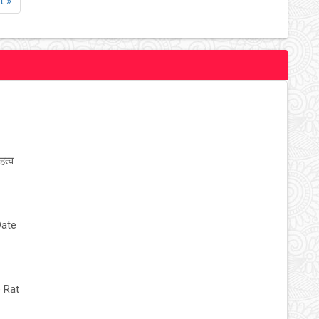
t »
हत्व
Date
 Rat