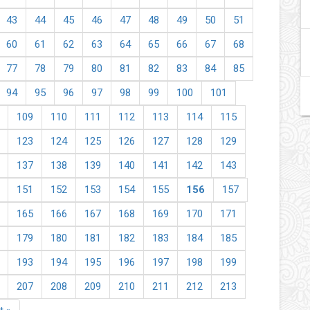
43
44
45
46
47
48
49
50
51
60
61
62
63
64
65
66
67
68
77
78
79
80
81
82
83
84
85
94
95
96
97
98
99
100
101
109
110
111
112
113
114
115
123
124
125
126
127
128
129
137
138
139
140
141
142
143
151
152
153
154
155
156
157
165
166
167
168
169
170
171
179
180
181
182
183
184
185
193
194
195
196
197
198
199
207
208
209
210
211
212
213