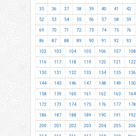
35
36
37
38
39
40
41
42
52
53
54
55
56
57
58
59
69
70
71
72
73
74
75
76
86
87
88
89
90
91
92
93
102
103
104
105
106
107
108
116
117
118
119
120
121
122
130
131
132
133
134
135
136
144
145
146
147
148
149
150
158
159
160
161
162
163
164
172
173
174
175
176
177
178
186
187
188
189
190
191
192
200
201
202
203
204
205
206