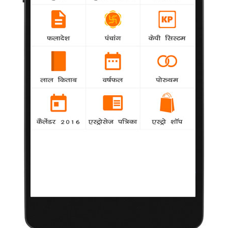
के अवसर पर उन्होंने सौर ऊर्जा का इस्तेमाल करते हुए ग्रामीण भारत के
3,000 घरों को रौशन करने की एक पहल की घोषणा की है।
'नच बलिए 6' में हिस्सा लेंगे कीकू
Bollywood
-
धारावाहिक 'एफआईआर' और 'कॉमेडी नाइट्स विद कपिल'
जैसे टीवी कार्यक्रमों से दर्शकों को गुदगुदा चुके हास्य अभिनेता कीकू शारदा
अब रिएलिटी शो 'नच बलिए 6' में अपने नृत्य का जलवा दिखाने की तैयारी में
हैं।
बिग बी शुरू करेंगे 'भूतनाथ 2' की शूटिंग
Bollywood
-
महानायक अमिताभ बच्चन बुधवार को 'भूतनाथ 2' की शूटिंग
शुरू करेंगे। यह फिल्म 2008 में आई 'भूतनाथ' का अगला संस्करण है।
इफ्फी में नाकामयाब हो सकता है बॉलीवुड : अधिकारी
-
Bollywood
इफ्फी में इस बार बॉलीवुड की फिल्में नाकामायाब हो सकती