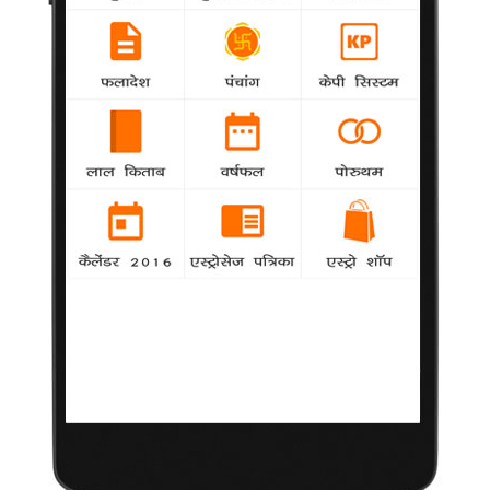
वर्षगांठ संस्करण जारी होने के मौके पर एक समारोह में रवीना ने कहा कि घर
ऐसा होना चाहिए, जहां रहने में सुख महसूस हो।
परेश सफलता के लिए जरूरी मानते हैं विपणन
National
agency
बॉलीवुड अभिनेता परेश रावल का मानना है कि सफलता के
लिए फिल्मों का अच्छा होना जरूरी है लेकिन प्रचार एवं विपणन का भी अपना
महत्व है। परेश ने अपनी आगामी फिल्म 'टेबल नं 21' के संगीत के जारी होने
के मौके पर कहा कि बाजार में टिके रहने के लिए आक्रामक विपणन रणनीति
की जरूरत है।
सोनम को मिले स्पेशल फुटवियर
National
agency
बॉलीवुड की फैशनपरस्त अभिनेत्री सोनम कपूर ने इटली में
विलासिता की चीजें बनाने वाले ब्रांड 'सैल्वाटोर फेरागैमो से अपने लिए एक
जोड़ी जूती बनवाई है। सोनम को मुम्बई स्थित 'सैल्वाटोर फेरागैमो बुटिक' में यह
जूती दी गई।