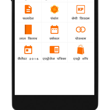
लगभग टल गई थी 'क्रिश 3' : ऋतिक
Bollywood
-
डबल स्लिप डिस्क की समस्या से जूझ रहे अभिनेता ऋतिक
रोशन के लिए 'क्रिश 3' की शूटिंग की राह कतई आसान नहीं थी।
छोटे पर्दे पर एक और सास-बहू शो
Bollywood
-
सास-बहू की कहानियों से अटे टेलीविजन पर 'आखिर बहू भी
एक बेटी ही है' नाम से जल्द एक और ऐसा ही शो प्रदर्शन के लिए तैयार है।
62 की हुईं शबाना, जीवन-प्रेम-समाज पर फिर मंथन
-
Bollywood
पर्दे पर अलग-अलग तरह की भूमिकाएं निभाने के लिए
मशहूर अभिनेत्री शबाना आजमी ने अपनी वास्तविक जिंदगी में भी कई किरदार
बड़ी निपुणता से निभाए हैं।
दिलीप कुमार अब भी आईसीयू में, हालत स्थिर
Bollywood