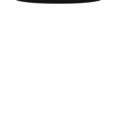
-
प्रख्यात अभिनेता दिलीप कुमार को बुधवार को भी अस्पताल
के गहन चिकित्सा कक्ष में रखा गया है।
मैं रीमेक में यकीन नहीं रखता : अनिल शर्मा
Bollywood
-
बॉलीवुड में आए दिन फिल्मों के रीमेक बन रहे हैं, लेकिन
अपनी अगली फिल्म 'सिंह साब द ग्रेट' के प्रदर्शन के लिए तैयार फिल्मकार
अनिल शर्मा कहते हैं
'किड क्रिश' की श्रृंखला बना सकते हैं राकेश
-
Bollywood
फिल्मकार राकेश रोशन ने एनिमेशन फिल्म 'किड क्रिश' के
प्रदर्शन के लिए कार्टून नेटवर्क के साथ अनुबंध किया है।
पिता के अलावा किसी से नहीं डरता : रणबीर
Bollywood
-