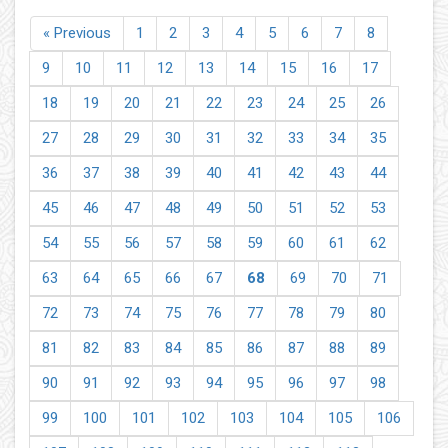
« Previous
1
2
3
4
5
6
7
8
9
10
11
12
13
14
15
16
17
18
19
20
21
22
23
24
25
26
27
28
29
30
31
32
33
34
35
36
37
38
39
40
41
42
43
44
45
46
47
48
49
50
51
52
53
54
55
56
57
58
59
60
61
62
63
64
65
66
67
68
69
70
71
72
73
74
75
76
77
78
79
80
81
82
83
84
85
86
87
88
89
90
91
92
93
94
95
96
97
98
99
100
101
102
103
104
105
106