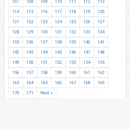
107
108
109
110
111
112
113
114
115
116
117
118
119
120
121
122
123
124
125
126
127
128
129
130
131
132
133
134
135
136
137
138
139
140
141
142
143
144
145
146
147
148
149
150
151
152
153
154
155
156
157
158
159
160
161
162
163
164
165
166
167
168
169
170
171
Next »
ताजातरीन / What's Hot