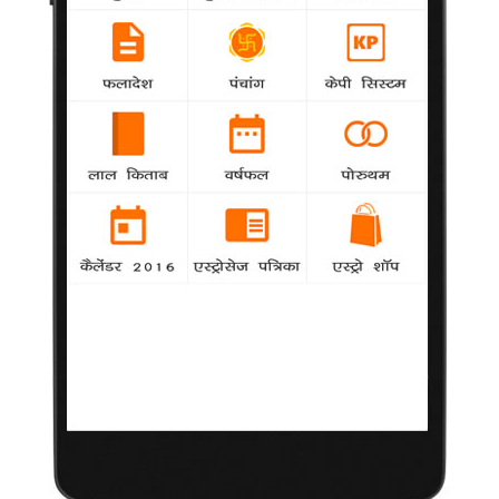
अच्छे कार्यो को हमेशा मेरा समर्थन : बिग बी
samanya
-
अमिताभ बच्चन के महाराष्ट्र नवनिर्माण सेना (मनसे) के
अध्यक्ष राज ठाकरे के साथ सुलह के बारे में कई अटकलें लगाई जा रही हैं
अभिनय को लेकर आसक्त हैं लव
samanya
-
अभिनेता लव सिन्हा अपनी सिनेमा की दुनिया में कुछ नया
करने का इंतजार कर रहे हैं।
..तो यह है मल्लिका के जीवन की कुंजी
Khabar
-
बिंदास और खूबसूरत अभिनेत्री मल्लिका शेरावत के लिए
जीवन में चुनौतियों को स्वीकारना महत्वपूर्ण है।
'बिग बॉस' में संग्राम की जीत चाहती हैं पायल
Khabar
-