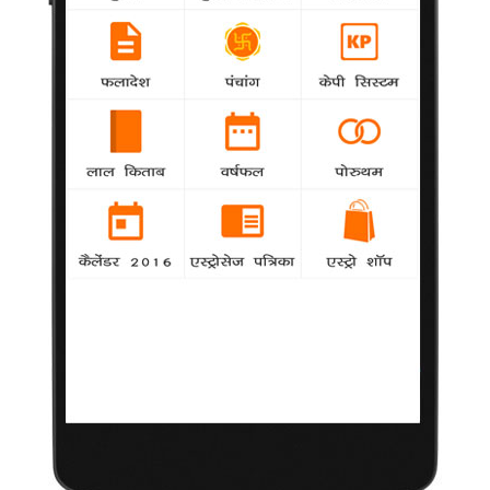
सपरिवार मुंबई लौटीं माधुरी
samanya
agency
आखिरकार माधुरी दीक्षित की फ्लाइट मुंबई लैंड कर ही गई।
शुक्रवार की रात माधुरी दीक्षित नेने अपने पति श्री राम नेने और उनके दोनों
बेटें अरिन और रायन के साथ मुंबई लौट आई। उनके घर लौटने की खबर की
पुष्टि उनके मैनेजर राकेश नाथ ने भी कर दिया है।
चित्रांगदा ने अक्षय को बनाया अपना फिटनेस गुरु
agency
अक्षय कुमार ने चित्रांगदा सिंह को अपने फिटनेस से जुड़े
कुछ टिप्स दिये हैं। अक्षय तो वैसे भी रफ एंड टफ लाइप पर यकीन करते हैं,
लेकिन उनके टिप्स का चित्रांगदा पर इतना असर हुआ है कि वो अक्षय के
टिप्स पर पूरी मेहनत के साथ अमल करने लगी हैं।
आमिर के लिए करीना ने दिया शाहरुख को दगा !
agency
samanya