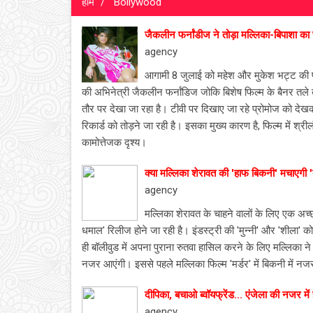
होम
Bollywood
जैकलीन फर्नांडीज ने तोड़ा मल्लिका-बिपाशा का से
agency
आगामी 8 जुलाई को महेश और मुकेश भट्ट की प्रदर्शि
की अभिनेत्री जैकलीन फर्नांडिज जोकि बिशेष फिल्‍म के बैनर तले बन
तौर पर देखा जा रहा है। टीवी पर दिखाए जा रहे प्रोमोज को देखकर
रिकार्ड को तोड़ने जा रही है। इसका मुख्‍य कारण है, फिल्‍म में श
कामोत्तेजक दृश्‍य।
क्‍या मल्लिका शेरावत की 'हाफ बिकनी' मचाएग
agency
मल्लिका शेरावत के चाहने वालों के लिए एक अच
धमाल' रिलीज होने जा रही है। इंडस्‍ट्री की 'मुन्‍नी' और 'शीला' क
ही बॉलीवुड में अपना पुराना रुतवा ह‍ासिल करने के लिए मल्लिका ने
नजर आएंगी। इससे पहले मल्लिका फिल्‍म 'मर्डर' में बिकनी में न
दीपिका, बचाओ ब्वॉयफ्रेंड... एंजेला की नजर में हैं
agency