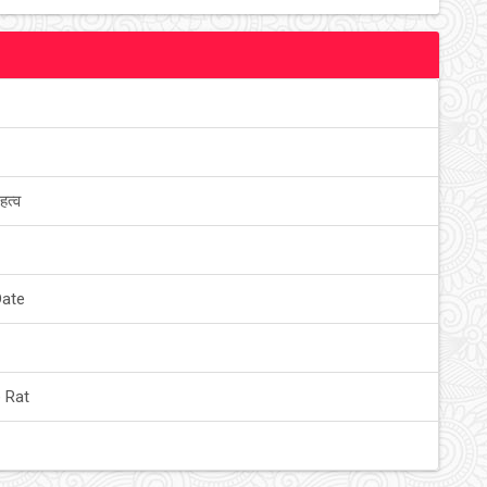
हत्व
Date
 Rat