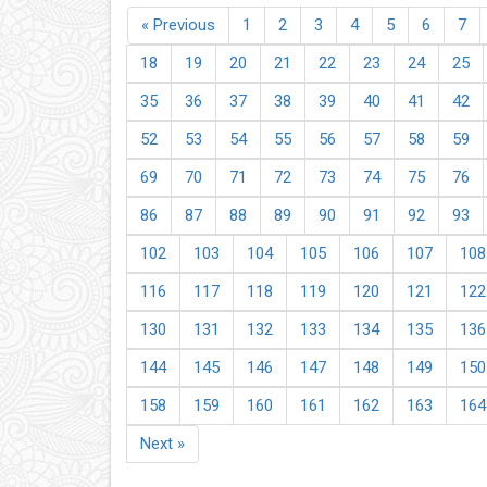
« Previous
1
2
3
4
5
6
7
18
19
20
21
22
23
24
25
35
36
37
38
39
40
41
42
52
53
54
55
56
57
58
59
69
70
71
72
73
74
75
76
86
87
88
89
90
91
92
93
102
103
104
105
106
107
108
116
117
118
119
120
121
122
130
131
132
133
134
135
136
144
145
146
147
148
149
150
158
159
160
161
162
163
164
Next »