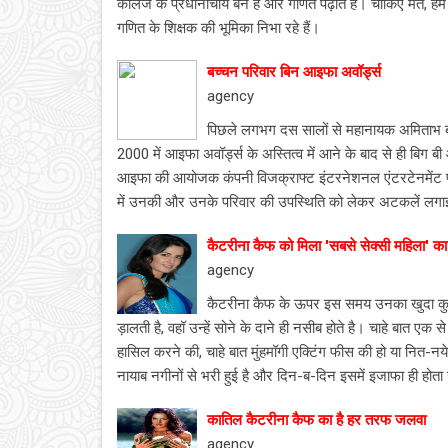
कॉलेज के प्रधानाचार्य बने हैं और गणित पढ़ाते हैं। चौंकिए मत, 
गणित के शिक्षक की भूमिका निभा रहे हैं।
बच्चन परिवार बिन आइफा अवॉर्ड्स
agency
पिछले लगभग दस सालों से महानायक अमिताभ बच्
2000 में आइफा अवॉर्ड्स के अस्तित्व में आने के बाद से ही बि
आइफा की आयोजक कंपनी विजक्राफ्ट इंटरनेशनल एंटरटेनमेंट प्रा
में उनकी और उनके परिवार की उपस्थिति को लेकर अटकलें लगा
कैटरीना कैफ को मिला 'सबसे सेक्‍सी महिला' क
agency
कैटरीना कैफ के ऊपर इस समय उनका खुदा कुछ ज
ड़ालती है, वहॉ उन्‍हें सोने के दाने ही नसीब होते है। चाहे बात एक
हासिल करने की, चाहे बात मुंहमॉगी एक्टिंग फीस की हो या नित-न
नायाब नगीनों से भरी हुई है और दिन-ब-दिन इसमें इजाफा ही होता 
कातिल कैटरीना कैफ का है हर तरफ जलवा
agency