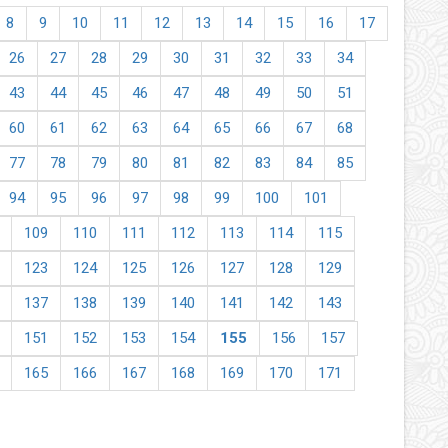
8
9
10
11
12
13
14
15
16
17
26
27
28
29
30
31
32
33
34
43
44
45
46
47
48
49
50
51
60
61
62
63
64
65
66
67
68
77
78
79
80
81
82
83
84
85
94
95
96
97
98
99
100
101
109
110
111
112
113
114
115
123
124
125
126
127
128
129
137
138
139
140
141
142
143
151
152
153
154
155
156
157
165
166
167
168
169
170
171