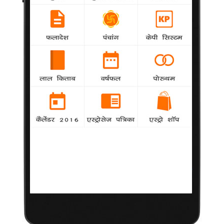
'गुलाबी गैंग' ने प्रेरित किया : किरन
Khabar
-
फिल्मकार किरन राव ने कहा कि वह 'गुलाबी गैंग' को समर्थन
दे रही हैं। यह वृत्तचित्र उत्तर प्रदेश की सामाजिक कार्यकर्ता संपत पाल के
जीवन से प्रेरित है।
अरशद के साथ फिल्म करने से डरे अमित
Personality
-
अभिनेता अमित सध 'गुड्ड रंगीला' में अब एक हरियाणवी
किरदार निभाने जा रहे हैं
मेरे सभी किरदार एक जैसे नहीं हैं : परिणीति
SocialMedia
-
अभिनेत्री परिणीति चोपड़ा को नहीं लगता कि बॉक्स ऑफिस
पर उनकी छवि एक बिंदास अभिनेत्री के रूप में बंधकर रह गई है।
सुनील के शो में रामदेव
samanya
-