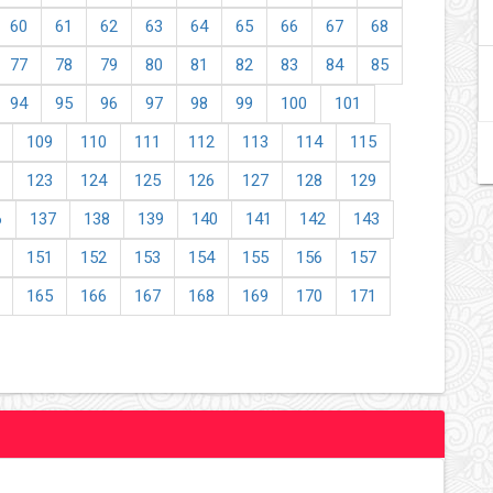
60
61
62
63
64
65
66
67
68
77
78
79
80
81
82
83
84
85
94
95
96
97
98
99
100
101
109
110
111
112
113
114
115
123
124
125
126
127
128
129
6
137
138
139
140
141
142
143
151
152
153
154
155
156
157
165
166
167
168
169
170
171