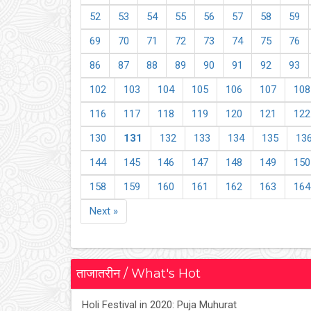
52
53
54
55
56
57
58
59
69
70
71
72
73
74
75
76
86
87
88
89
90
91
92
93
102
103
104
105
106
107
108
116
117
118
119
120
121
122
130
131
132
133
134
135
13
144
145
146
147
148
149
150
158
159
160
161
162
163
164
Next »
ताजातरीन / What's Hot
Holi Festival in 2020: Puja Muhurat