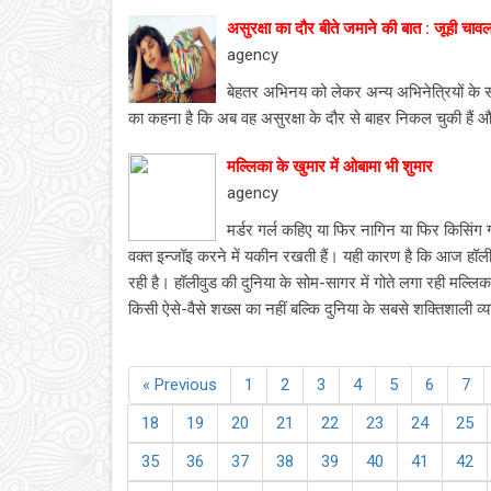
असुरक्षा का दौर बीते जमाने की बात : जूही चावल
agency
बेहतर अभिनय को लेकर अन्य अभिनेत्रियों के स
का कहना है कि अब वह असुरक्षा के दौर से बाहर निकल चुकी हैं और
मल्लिका के खुमार में ओबामा भी शुमार
agency
मर्डर गर्ल कहिए या फिर नागिन या फिर किसिंग ग
वक्‍त इन्‍जॉइ करने में यकीन रखती हैं। यही कारण है कि आज हॉलीवु
रही है। हॉलीवुड की दुनिया के सोम-सागर में गोते लगा रही मल्लि
किसी ऐसे-वैसे शख्‍स का नहीं बल्कि दुनिया के सबसे शक्तिशाली व
« Previous
1
2
3
4
5
6
7
18
19
20
21
22
23
24
25
35
36
37
38
39
40
41
42