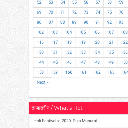
52
53
54
55
56
57
58
59
69
70
71
72
73
74
75
76
86
87
88
89
90
91
92
93
102
103
104
105
106
107
108
116
117
118
119
120
121
122
130
131
132
133
134
135
136
144
145
146
147
148
149
150
158
159
160
161
162
163
16
Next »
ताजातरीन / What's Hot
Holi Festival in 2020: Puja Muhurat