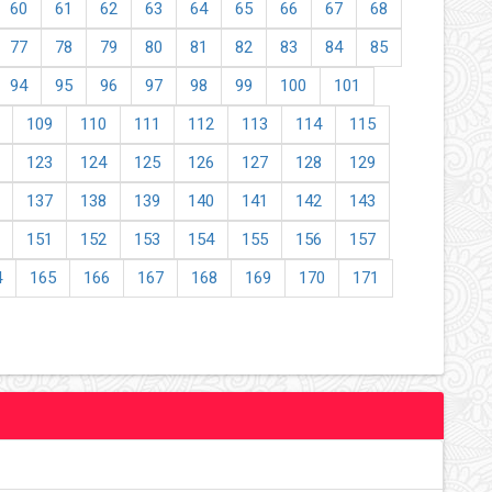
60
61
62
63
64
65
66
67
68
77
78
79
80
81
82
83
84
85
94
95
96
97
98
99
100
101
109
110
111
112
113
114
115
123
124
125
126
127
128
129
137
138
139
140
141
142
143
151
152
153
154
155
156
157
4
165
166
167
168
169
170
171