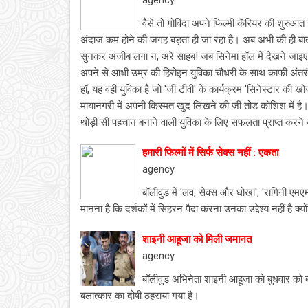
agency
वैसे तो गोविंदा अपने फिल्‍मी कॅरियर की शुरुआ
अंदाज कम होने की जगह बड़ता ही जा रहा है। अब अभी की ही बात
सुनकर अजीब लगा न, अरे साहब! जब सिनेमा हॉल में देखने जाइएयेगा त
अपने से आधी उम्र की हिरोइन युविका चौधरी के साथ काफी अंतरंग
हॉ, यह वही युविका है जो 'जी टीवी' के कार्यक्रम 'सिनेस्‍टार क
मायानगरी में अपनी किस्‍मत खुद लिखने की जी तोड कोशिश में है। 
थोड़ी सी पहचान बनाने वाली युविका के लिए सफलता प्राप्‍त करने 
हमारी फिल्‍मों में सिर्फ सेक्‍स नहीं : एकता
agency
बॉलीवुड में 'लव, सेक्स और धोखा', 'रागिनी एमएम
मानना है कि दर्शकों में सिहरन पैदा करना उनका उद्देश्य नहीं है क्य
शाइनी आहूजा को मिली जमानत
agency
बॉलीवुड अभिनेता शाइनी आहूजा को बुधवार को
बलात्कार का दोषी ठहराया गया है।