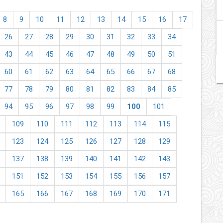
8
9
10
11
12
13
14
15
16
17
26
27
28
29
30
31
32
33
34
43
44
45
46
47
48
49
50
51
60
61
62
63
64
65
66
67
68
77
78
79
80
81
82
83
84
85
94
95
96
97
98
99
100
101
109
110
111
112
113
114
115
123
124
125
126
127
128
129
137
138
139
140
141
142
143
151
152
153
154
155
156
157
165
166
167
168
169
170
171