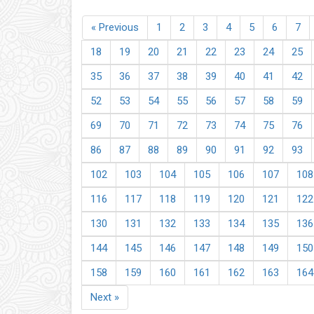
« Previous
1
2
3
4
5
6
7
18
19
20
21
22
23
24
25
35
36
37
38
39
40
41
42
52
53
54
55
56
57
58
59
69
70
71
72
73
74
75
76
86
87
88
89
90
91
92
93
102
103
104
105
106
107
108
116
117
118
119
120
121
122
130
131
132
133
134
135
136
144
145
146
147
148
149
150
158
159
160
161
162
163
164
Next »