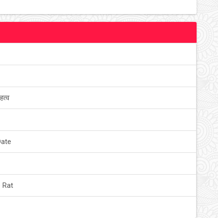
हत्व
Date
 Rat