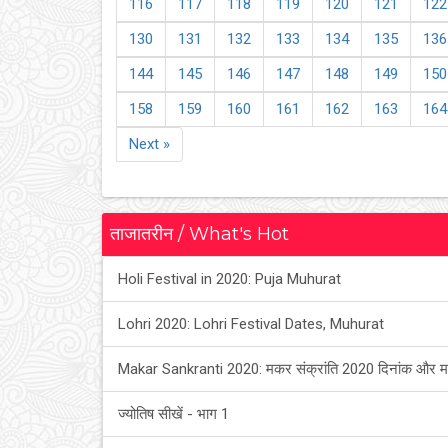
116
117
118
119
120
121
122
130
131
132
133
134
135
136
144
145
146
147
148
149
150
158
159
160
161
162
163
164
Next »
ताजातरीन / What's Hot
Holi Festival in 2020: Puja Muhurat
Lohri 2020: Lohri Festival Dates, Muhurat
Makar Sankranti 2020: मकर संक्रांति 2020 दिनांक और म
ज्योतिष सीखें - भाग 1