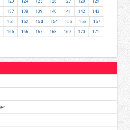
123
124
125
126
127
128
129
137
138
139
140
141
142
143
151
152
153
154
155
156
157
165
166
167
168
169
170
171
हत्व