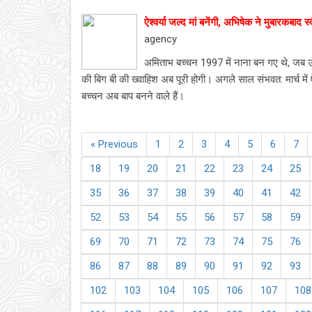
ऐश्वर्या जल्द मां बनेंगी, अभिषेक ने मुबारकबाद 
agency
अमिताभ बच्चन 1997 में नाना बन गए थे, जब उनक
की बिग बी की ख्वाहिश अब पूरी होगी। अगले साल संभवत: मार्च में ऐ
बच्चन अब बाप बनने वाले हैं।
« Previous
1
2
3
4
5
6
7
18
19
20
21
22
23
24
25
35
36
37
38
39
40
41
42
52
53
54
55
56
57
58
59
69
70
71
72
73
74
75
76
86
87
88
89
90
91
92
93
102
103
104
105
106
107
108