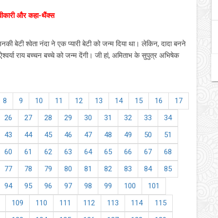
स्वीकारी और कहा-थैंक्स
ी बेटी श्वेता नंदा ने एक प्यारी बेटी को जन्म दिया था। लेकिन, दादा बनने
श्वर्या राय बच्चन बच्चे को जन्म देंगी। जी हां, अमिताभ के सुपुत्र अभिषेक
8
9
10
11
12
13
14
15
16
17
26
27
28
29
30
31
32
33
34
43
44
45
46
47
48
49
50
51
60
61
62
63
64
65
66
67
68
77
78
79
80
81
82
83
84
85
94
95
96
97
98
99
100
101
109
110
111
112
113
114
115